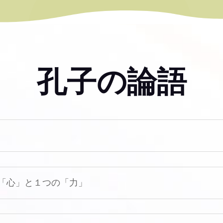
孔子の論語
「心」と１つの「力」