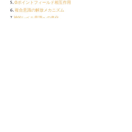
0ポイントフィールド相互作用
複合意識の解放メカニズム
神的レベル意識への進化
実験的証拠と検証方法
理論的含意と応用可能性
今後の研究展望
結論
1. はじめに
人間の意識と脳の関係は、科学史上最も深遠な謎の一つで
す。従来の神経科学では、意識は脳内の神経活動の産物とし
て理解されてきましたが、この古典的パラダイムでは説明で
きない現象が数多く報告されています。
新たな仮説の提示
本研究では、人間の脳が量子レベルで機能し、進化の過程で