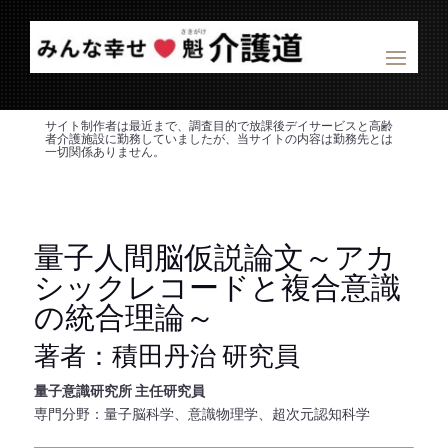
サイト制作者は最近まで、調査目的で放課後デイサービスと高齢
者介護施設に勤務していましたが、当サイトの内容は勤務先とは
一切関係ありません。
量子人間脳仮説論文～アカ
シックレコードと複合意識
の統合理論～
著者：積田丹治 研究員
量子意識研究所 主任研究員
専門分野：量子脳科学、意識物理学、超次元認知科学