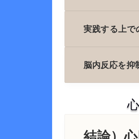
実践する上で
脳内反応を抑
結論）心