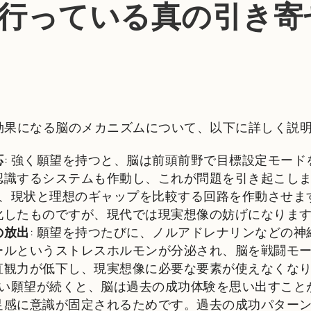
行っている真の引き寄
効果になる脳のメカニズムについて、以下に詳しく説
応
: 強く願望を持つと、脳は前頭前野で目標設定モー
認識するシステムも作動し、これが問題を引き起こし
脳は、現状と理想のギャップを比較する回路を作動させ
化したものですが、現代では現実想像の妨げになりま
の放出
: 願望を持つたびに、ノルアドレナリンなどの
ールというストレスホルモンが分泌され、脳を戦闘モ
直観力が低下し、現実想像に必要な要素が使えなくな
 強い願望が続くと、脳は過去の成功体験を思い出すこ
足感に意識が固定されるためです。過去の成功パター