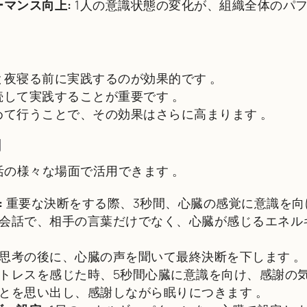
マンス向上:
1人の意識状態の変化が、組織全体のパ
と夜寝る前に実践するのが効果的です
。
続して実践することが重要です
。
めて行うことで、その効果はさらに高まります
。
用
活の様々な場面で活用できます
。
:
重要な決断をする際、3秒間、心臓の感覚に意識を
会話で、相手の言葉だけでなく、心臓が感じるエネル
思考の後に、心臓の声を聞いて最終決断を下します
。
トレスを感じた時、5秒間心臓に意識を向け、感謝の
とを思い出し、感謝しながら眠りにつきます
。