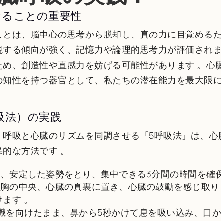
けることの重要性
ことは、脳中心の思考から脱却し、真の力に目覚める
視する傾向が強く、記憶力や論理的思考力が評価され
ため、創造性や直感力を妨げる可能性があります
。心
の知性を持つ器官として、私たちの潜在能力を最大限
吸法）の実践
、呼吸と心臓のリズムを同調させる「5呼吸法」は、心
果的な方法です
。
、安定した姿勢をとり、集中できる3分間の時間を確
胸の中央、心臓の真裏に置き、心臓の鼓動を感じ取り
けます
。
識を向けたまま、鼻から5秒かけて息を吸い込み、口か