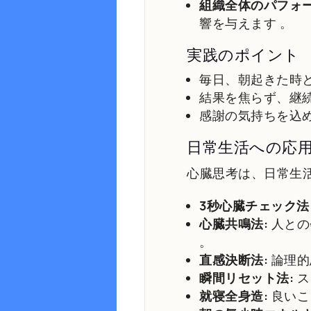
組織全体のパフォー
響を与えます
。
実践のポイント
毎日、朝起きた時
結果を焦らず、継
感謝の気持ちを込
日常生活への応
心臓思考は、日常生
3秒心臓チェック法
心臓共鳴法:
人との
。
直感決断法:
論理的
瞬間リセット法:
ス
就寝全身造:
良いこ