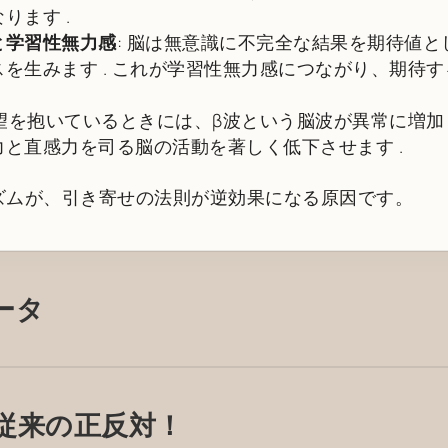
なります
.
と学習性無力感
: 脳は無意識に不完全な結果を期待値
スを生みます
. これが学習性無力感につながり、期待
願望を抱いているときには、β波という脳波が異常に増加
力と直感力を司る脳の活動を著しく低下させます
.
ズムが、引き寄せの法則が逆効果になる原因です。
ータ
従来の正反対！