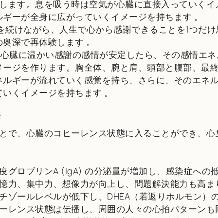
返します。息を吸う時は空気が心臓に直接入っていくイ
ルギーが全身に広がっていくイメージを持ちます
。
を続けながら、人生で心から感謝できることを1つだけ
の奥深で再体験します
。
心臓に温かい感謝の感情が安定したら、その感情エネ
メージを作ります。胸全体、腕と肩、頭部と腹部、最
ネルギーが流れていく感覚を持ち、さらに、そのエネ
ていくイメージを持ちます
。
果
ことで、心臓のコヒーレンス状態に入ることができ、心
疫グロブリンA (IgA) の分泌量が増加し、感染症へ
憶力、集中力、想像力が向上し、問題解決能力も高ま
チゾールレベルが低下し、DHEA（若返りホルモン）
ーレンス状態は伝播し、周囲の人々の心拍パターンも