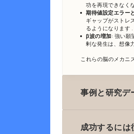
功を再現できなく
期待値設定エラー
ギャップがストレ
るようになります
.
β波の増加
: 強い
剰な発生は、想像
これらの脳のメカニ
事例と研究デ
成功するには