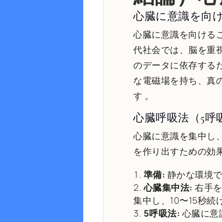
心臓に意識を向
心臓に意識を向ける
代社会では、脳を重
のデータに依存する
な電磁場を持ち、真
す
。
心臓呼吸法（5呼
心臓に意識を集中し
を作り出すための効
準備:
静かな環境で
心臓集中法:
右手を
集中し、10〜15秒続
5呼吸法:
心臓に意