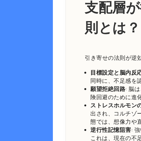
支配層が
則とは？
引き寄せの法則が逆
目標設定と脳内反
同時に、不足感を
願望拒絶回路
: 
険回避のために進
ストレスホルモン
出され、コルチゾ
態では、想像力や
逆行性記憶阻害
:
これは、現在の不