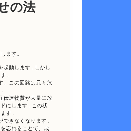
せの法
明します。
ドを起動します
. しかし
ます
.
ます。この回路は元々危
す
.
神経伝達物質が大量に放
ードにします
. この状
ります
.
とができなくなります
.
ンを忘れることで、成