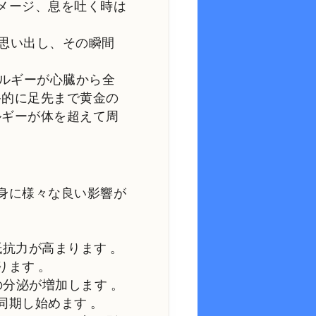
メージ、息を吐く時は
思い出し、その瞬間
ルギーが心臓から全
終的に足先まで黄金の
ルギーが体を超えて周
身に様々な良い影響が
の抵抗力が高まります
。
ります
。
の分泌が増加します
。
同期し始めます
。