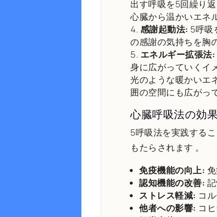
出す呼吸を5回繰り
心臓から温かいエネ
感謝起動法:
5呼吸
の感謝の気持ちを胸
エネルギー拡張法:
身に広がっていくイ
光のような暖かいエ
囲の空間にも広がっ
心臓呼吸法の効
5呼吸法を実践する
もたらされます
。
免疫機能の向上:
免
認知機能の改善:
記
ストレス軽減:
コル
他者への影響:
コヒ